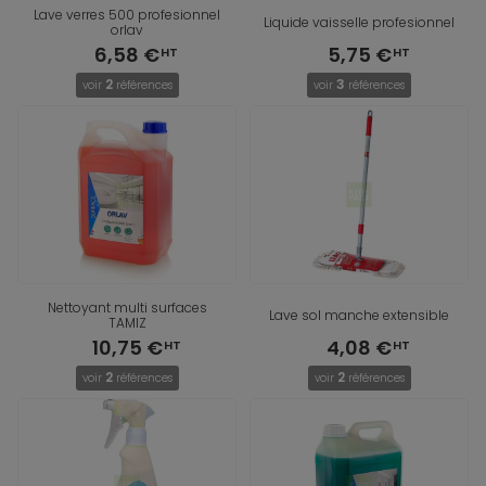
Lave verres 500 profesionnel
Liquide vaisselle profesionnel
orlav
6,58 €
5,75 €
2
3
voir
références
voir
références
Nettoyant multi surfaces
Lave sol manche extensible
TAMIZ
10,75 €
4,08 €
2
2
voir
références
voir
références