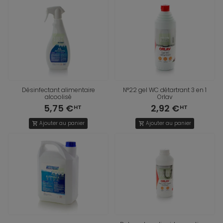
Désinfectant alimentaire
N°22 gel WC détartrant 3 en 1
alcoolisé
Orlav
5,75 €
2,92 €
Ajouter au panier
Ajouter au panier
shopping_cart
shopping_cart