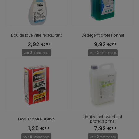
Liquide lave vitre restaurant
Détergent profesionnel
2,92 €
9,92 €
2
2
voir
références
voir
références
Liquide nettoyant sol
Produit anti Nuisible
professionnel
1,25 €
7,92 €
6
2
voir
références
voir
références