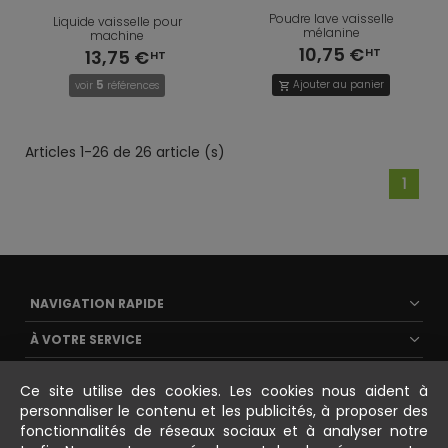
Poudre lave vaisselle
Liquide vaisselle pour
mélanine
machine
10,75 €
13,75 €
5
Ajouter au panier
voir
références
shopping_cart
Articles 1-26 de 26 article (s)
1
NAVIGATION RAPIDE
À VOTRE SERVICE
ESPACE PERSONNEL
Ce site utilise des cookies. Les cookies nous aident à
personnaliser le contenu et les publicités, à proposer des
CONTACT
fonctionnalités de réseaux sociaux et à analyser notre