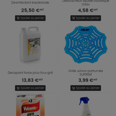
Deboucheur liquide caustique
Desinfectant bactericide
Orlav
25,50 €
4,58 €
Ajouter au panier
Ajouter au panier
shopping_cart
shopping_cart
Grille urinoir parfumée
Decapant force plus four grill
SUPREM'
13,83 €
3,99 €
Ajouter au panier
Ajouter au panier
shopping_cart
shopping_cart