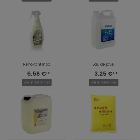
Rénovant inox
Eau de javel
6,58 €
3,25 €
2
2
voir
références
voir
références