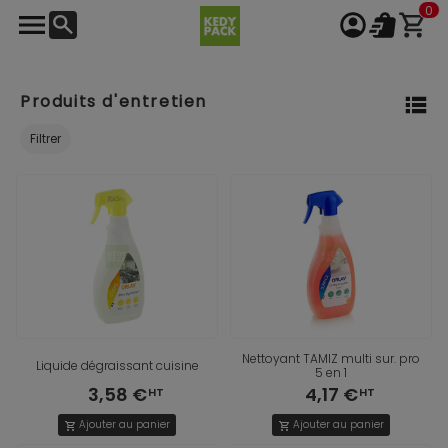
0
Produits d'entretien
Filtrer
Nettoyant TAMIZ multi sur. pro
Liquide dégraissant cuisine
5 en 1
3,58 €
4,17 €
Ajouter au panier
Ajouter au panier
shopping_cart
shopping_cart