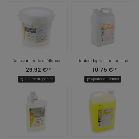
Nettoyant hotte et friteuse
Liquide dégraissant cuisine
29,92 €
10,75 €
Ajouter au panier
Ajouter au panier
shopping_cart
shopping_cart