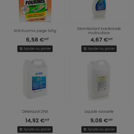
Désinfectant bactéricide
Anti fourmis piege 3x5g
multisuface
6,58 €
4,67 €
Ajouter au panier
Ajouter au panier
shopping_cart
shopping_cart
Déterquat DNA
Liquide vaisselle
14,92 €
9,08 €
Ajouter au panier
Ajouter au panier
shopping_cart
shopping_cart