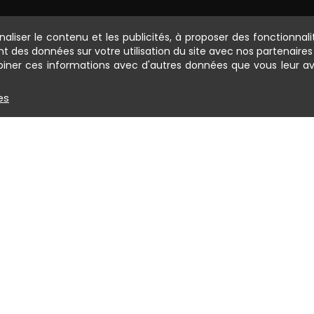
naliser le contenu et les publicités, à proposer des fonctionnal
ernières nouvelles et ve
t des données sur votre utilisation du site avec nos partenaire
biner ces informations avec d'autres données que vous leur av
es
TRE SERVICE
ESPACE PERSONNEL
 en ligne
Infos personnelles
son
Retourner des produi
r sous 15 jours
Mes commandes
ment
Mes adresses
e marque
Mes avoirs
magasins
.