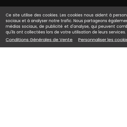
Ce site utilise des cookies. Les cookies nous aident à person
Recevez nos d
sociaux et à analyser notre trafic. Nous partageons égalemen
médias sociaux, de publicité et d'analyse, qui peuvent com
qu'ils ont collectées lors de votre utilisation de leurs services.
Conditions Générales de Vente
Personnaliser les cooki
NAVIGATION RAPIDE
À VO
Accueil
Devis
Métier
Livrai
Promotion
Retou
Parrainage
Paie
Mon compte
Notr
Nos 
C.G.V